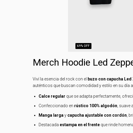
69
% OFF
Merch Hoodie Led Zeppe
Viví la esencia del rock con el
buzo con capucha Led 
auténticos que buscan comodidad y estilo en su día a 
Calce regular
que se adapta perfectamente, ofreci
Confeccionado en
rústico 100% algodón
, suave a
Manga larga
y
capucha ajustable con cordón
, b
Destacada
estampa en el frente
que rinde homenaj