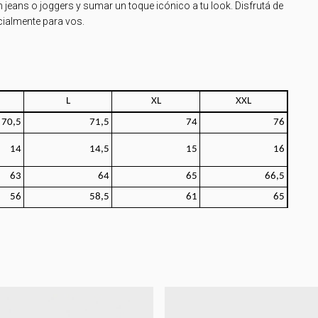
 jeans o joggers y sumar un toque icónico a tu look. Disfrutá de
cialmente para vos.
L
XL
XXL
70,5
71,5
74
76
14
14,5
15
16
63
64
65
66,5
56
58,5
61
65