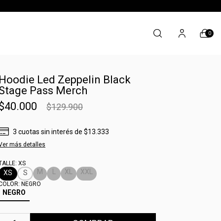
0
Hoodie Led Zeppelin Black
Stage Pass Merch
$40.000
$129.900
3
cuotas sin interés
de
$13.333
Ver más detalles
TALLE:
XS
M
L
XL
XXL
XS
S
COLOR:
NEGRO
NEGRO