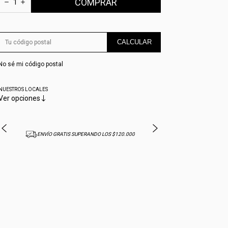
CALCULAR
No sé mi código postal
NUESTROS LOCALES
Ver opciones
ENVÍO GRATIS SUPERANDO LOS $120.000
10% OFF CON T