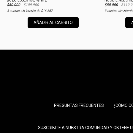
BUZO ESSENTIAL WHITE
HOODIE ACDC HE
$50.000
$109.900
$80.000
$119.9
3
cuotas sin interés de
$16.667
3
cuotas sin interé
AÑADIR AL CARRITO
PREGUNTAS FRECUENTES
¿CÓMO C
SUSCRIBITE A NUESTRA COMUNIDAD Y OBTENE U