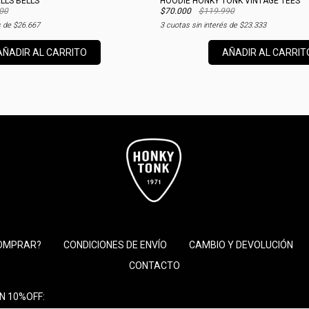
LLS BELLS
HOODIE HONKY TONK VINTAGE TEES
00
$70.000
$119.990
s de
$26.667
3
cuotas sin interés de
$23.333
AÑADIR AL CARRITO
AÑADIR AL CARRIT
OMPRAR?
CONDICIONES DE ENVÍO
CAMBIO Y DEVOLUCIÓN
CONTACTO
N 10%OFF: