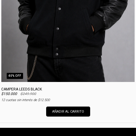
40
% OFF
CAMPERA LEEDS BLACK
$150.000
$249.900
12
cuotas sin interés de
$12.500
AÑADIR AL CARRITO