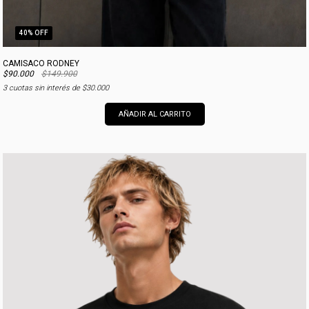
40
% OFF
CAMISACO RODNEY
$90.000
$149.900
3
cuotas sin interés de
$30.000
AÑADIR AL CARRITO