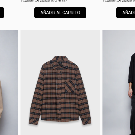
3
cuotas sin interés de
$16.667
3
cuotas sin interés 
AÑADIR AL CARRITO
AÑADI