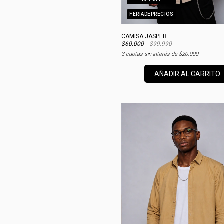
FERIADEPRECIOS
CAMISA JASPER
$60.000
$99.990
3
cuotas sin interés de
$20.000
AÑADIR AL CARRITO