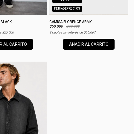
FERIADEPRECIOS
 BLACK
CAMISA FLORENCE ARMY
$50.000
$99.990
de
$25.000
3
cuotas sin interés de
$16.667
R AL CARRITO
AÑADIR AL CARRITO