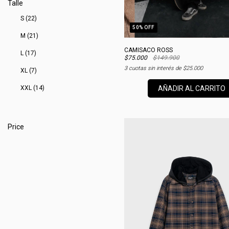
Talle
S (22)
50
% OFF
M (21)
CAMISACO ROSS
L (17)
$75.000
$149.900
3
cuotas sin interés de
$25.000
XL (7)
AÑADIR AL CARRITO
XXL (14)
Price