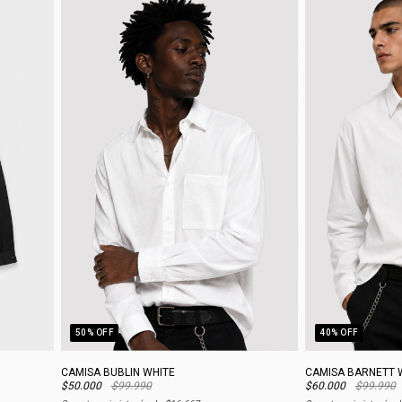
50
% OFF
40
% OFF
CAMISA BUBLIN WHITE
CAMISA BARNETT 
$50.000
$99.990
$60.000
$99.990