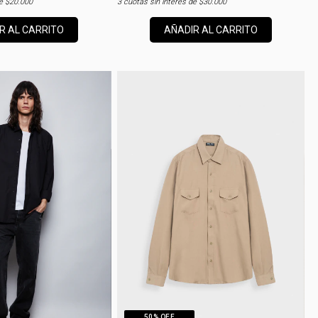
de
$20.000
3
cuotas sin interés de
$30.000
R AL CARRITO
AÑADIR AL CARRITO
50
% OFF