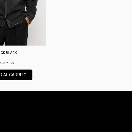
UCK BLACK
de
$23.333
R AL CARRITO