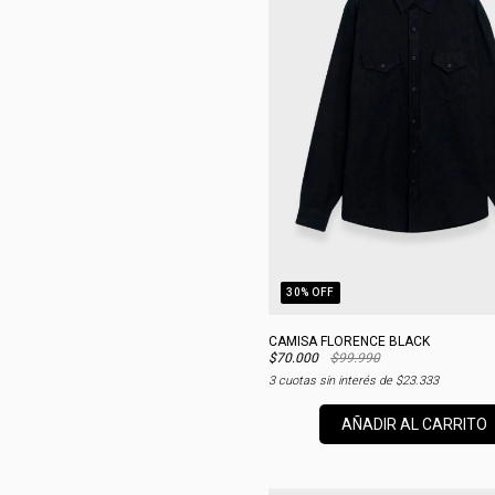
30
% OFF
CAMISA FLORENCE BLACK
$70.000
$99.990
3
cuotas sin interés de
$23.333
AÑADIR AL CARRITO