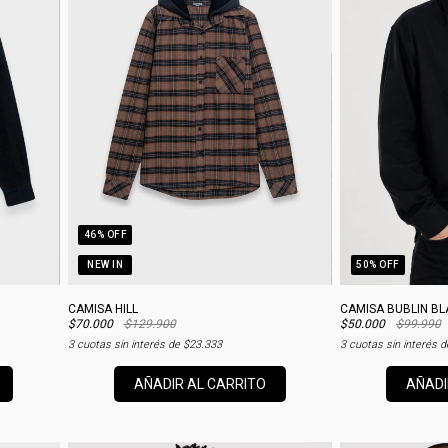
46
% OFF
NEW IN
50
% OFF
CAMISA HILL
CAMISA BUBLIN BL
$70.000
$129.900
$50.000
$99.990
3
cuotas sin interés de
$23.333
3
cuotas sin interés 
AÑADIR AL CARRITO
AÑADI