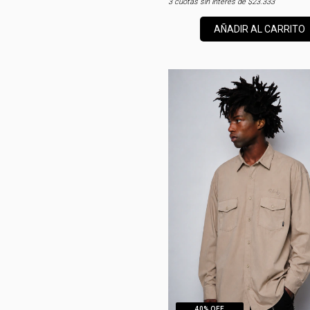
3
cuotas sin interés de
$23.333
AÑADIR AL CARRITO
40
% OFF