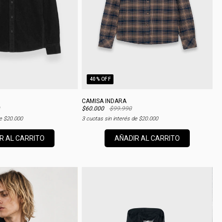
40
% OFF
CAMISA INDARA
$60.000
$99.990
de
$20.000
3
cuotas sin interés de
$20.000
R AL CARRITO
AÑADIR AL CARRITO