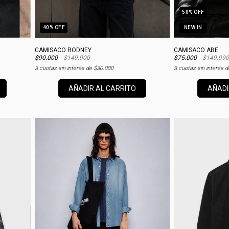
50
% OFF
40
% OFF
NEW IN
CAMISACO RODNEY
CAMISACO ABE
$90.000
$149.900
$75.000
$149.990
3
cuotas sin interés de
$30.000
3
cuotas sin interés 
AÑADIR AL CARRITO
AÑADI