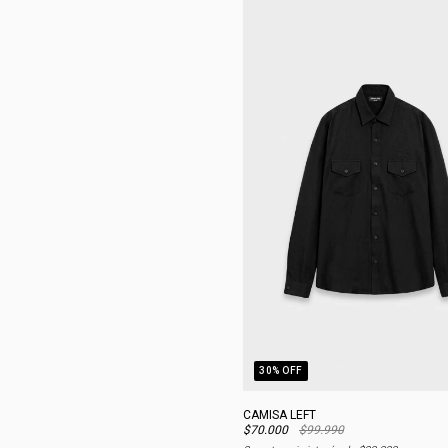
30
% OFF
CAMISA LEFT
$70.000
$99.990