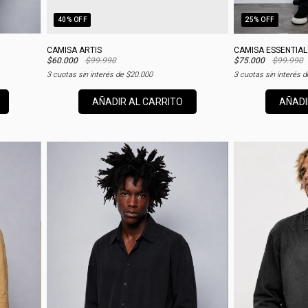
40
% OFF
25
% OFF
CAMISA ARTIS
CAMISA ESSENTIAL
$60.000
$99.990
$75.000
$99.990
3
cuotas sin interés de
$20.000
3
cuotas sin interés 
AÑADIR AL CARRITO
AÑADI