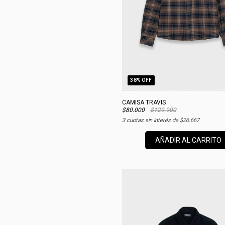
38
% OFF
CAMISA TRAVIS
$80.000
$129.900
3
cuotas sin interés de
$26.667
AÑADIR AL CARRITO