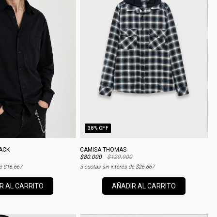
38
% OFF
ACK
CAMISA THOMAS
$80.000
$129.900
de
$16.667
3
cuotas sin interés de
$26.667
R AL CARRITO
AÑADIR AL CARRITO