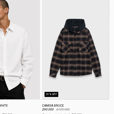
31
% OFF
WHITE
CAMISA BRUCE
$90.000
$129.900