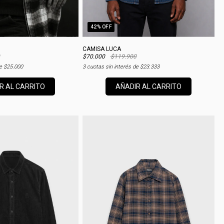
42
% OFF
CAMISA LUCA
$70.000
$119.900
de
$25.000
3
cuotas sin interés de
$23.333
R AL CARRITO
AÑADIR AL CARRITO