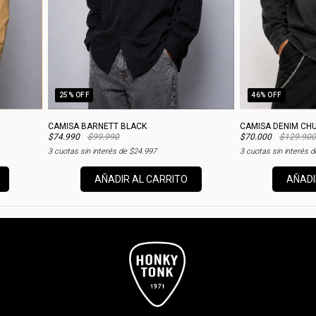
25
% OFF
46
% OFF
CAMISA BARNETT BLACK
CAMISA DENIM CH
$74.990
$99.990
$70.000
$129.900
3
cuotas sin interés de
$24.997
3
cuotas sin interés 
AÑADIR AL CARRITO
AÑADI