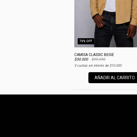
70
% OFF
CAMISA CLASSIC BEIGE
$30.000
$99.990
3
cuotas sin interés de
$10.000
AÑADIR AL CARRITO