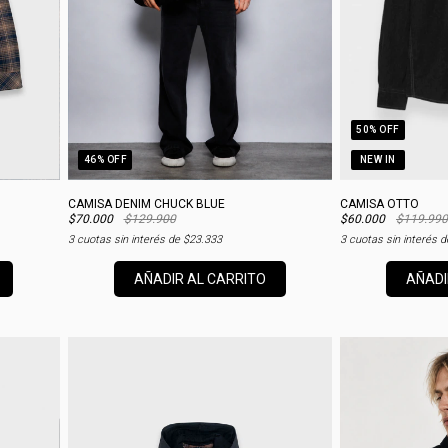
50
% OFF
46
% OFF
NEW IN
CAMISA DENIM CHUCK BLUE
CAMISA OTTO
$70.000
$129.900
$60.000
$119.990
3
cuotas sin interés de
$23.333
3
cuotas sin interés 
AÑADIR AL CARRITO
AÑADI