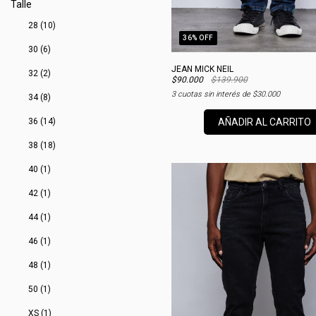
Talle
28 (10)
36
% OFF
30 (6)
JEAN MICK NEIL
32 (2)
$90.000
$139.900
3
cuotas sin interés de
$30.000
34 (8)
AÑADIR AL CARRITO
36 (14)
38 (18)
40 (1)
42 (1)
44 (1)
46 (1)
48 (1)
50 (1)
XS (1)