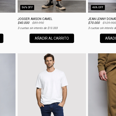
56
% OFF
46
% OFF
JOGGER AMSON CAMEL
JEAN LENNY DONA
$40.000
$89.990
$70.000
$129.900
3
cuotas sin interés de
$13.333
3
cuotas sin interés 
AÑADIR AL CARRITO
AÑADI