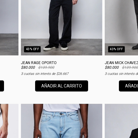
43
% OFF
43
% OFF
JEAN RAGE OPORTO
JEAN MICK CHAVE
$80.000
$139.900
$80.000
$139.900
3
cuotas sin interés de
$26.667
3
cuotas sin interés 
AÑADIR AL CARRITO
AÑADI