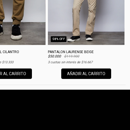
58
% OFF
L CILANTRO
PANTALON LAURENSE BEIGE
$50.000
$119.900
de
$13.333
3
cuotas sin interés de
$16.667
R AL CARRITO
AÑADIR AL CARRITO