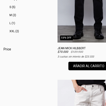
S (5)
M (2)
L (1)
XXL (2)
50
% OFF
JEAN MICK HILBBERT
Price
$70.000
$139.900
3
cuotas sin interés de
$23.333
AÑADIR AL CARRITO