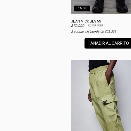
50
% OFF
JEAN MICK BEVAN
$70.000
$139.900
3
cuotas sin interés de
$23.333
AÑADIR AL CARRITO