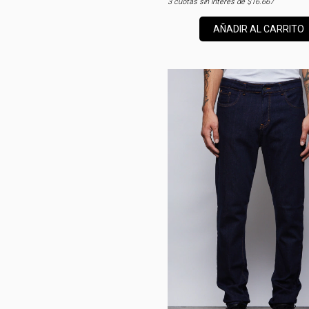
3
cuotas sin interés de
$16.667
AÑADIR AL CARRITO