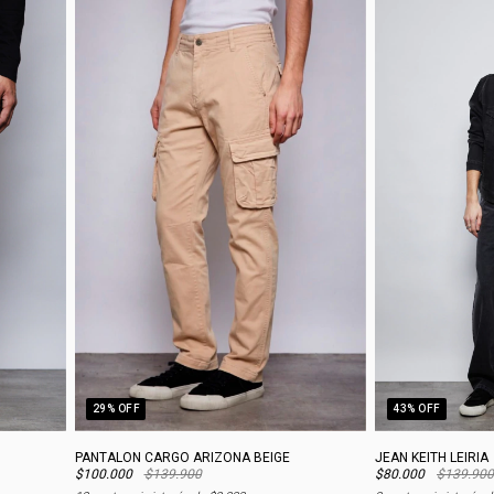
29
% OFF
43
% OFF
PANTALON CARGO ARIZONA BEIGE
JEAN KEITH LEIRIA
$100.000
$139.900
$80.000
$139.900