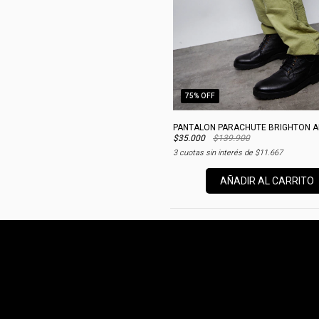
75
% OFF
PANTALON PARACHUTE BRIGHTON 
$35.000
$139.900
3
cuotas sin interés de
$11.667
AÑADIR AL CARRITO