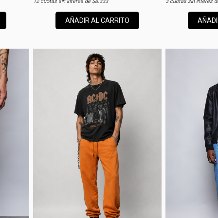
12
cuotas sin interés de
$8.333
3
cuotas sin interés 
AÑADIR AL CARRITO
AÑADI