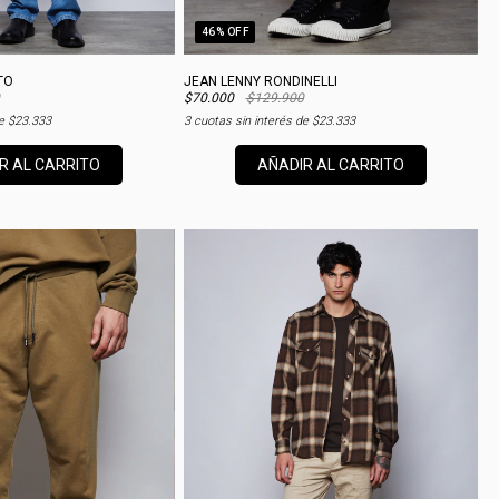
46
% OFF
TO
JEAN LENNY RONDINELLI
$70.000
$129.900
de
$23.333
3
cuotas sin interés de
$23.333
R AL CARRITO
AÑADIR AL CARRITO