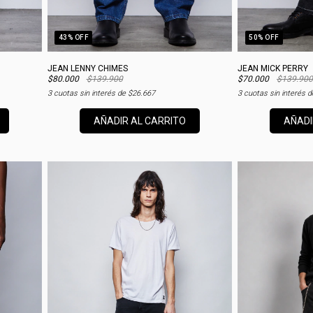
43
% OFF
50
% OFF
JEAN LENNY CHIMES
JEAN MICK PERRY
$80.000
$139.900
$70.000
$139.900
3
cuotas sin interés de
$26.667
3
cuotas sin interés 
AÑADIR AL CARRITO
AÑADI