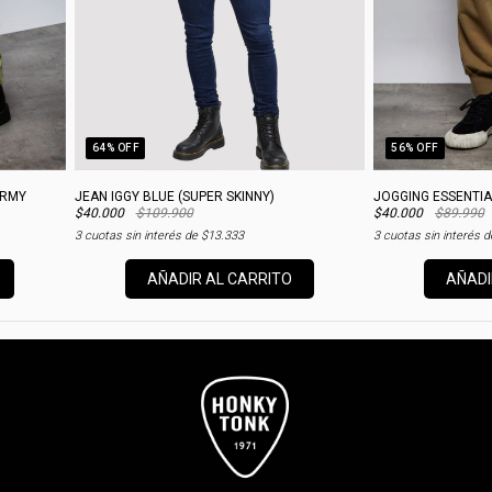
64
% OFF
56
% OFF
ARMY
JEAN IGGY BLUE (SUPER SKINNY)
JOGGING ESSENTIA
$40.000
$109.900
$40.000
$89.990
3
cuotas sin interés de
$13.333
3
cuotas sin interés 
AÑADIR AL CARRITO
AÑADI