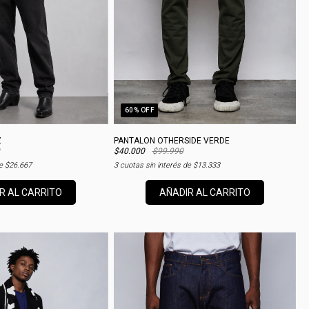
60
% OFF
Z
PANTALON OTHERSIDE VERDE
$40.000
$99.990
de
$26.667
3
cuotas sin interés de
$13.333
R AL CARRITO
AÑADIR AL CARRITO