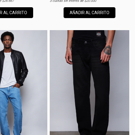
de
$26.667
3
cuotas sin interés de
$20.000
R AL CARRITO
AÑADIR AL CARRITO