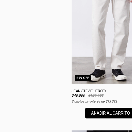
69
% OFF
JEAN STEVIE JERSEY
$40.000
$129.900
3
cuotas sin interés de
$13.333
AÑADIR AL CARRITO