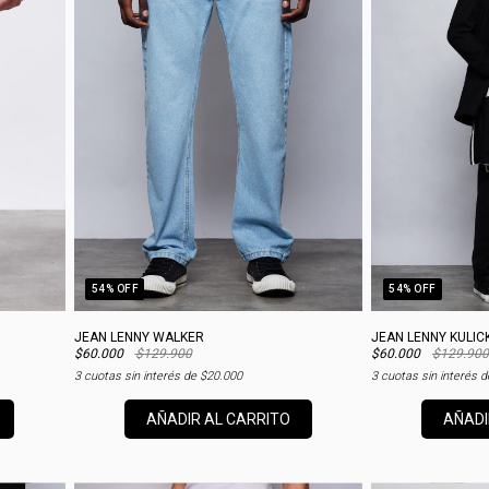
54
% OFF
54
% OFF
JEAN LENNY WALKER
JEAN LENNY KULIC
$60.000
$129.900
$60.000
$129.900
3
cuotas sin interés de
$20.000
3
cuotas sin interés 
AÑADIR AL CARRITO
AÑADI