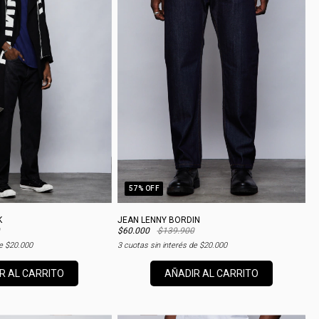
57
% OFF
K
JEAN LENNY BORDIN
$60.000
$139.900
de
$20.000
3
cuotas sin interés de
$20.000
R AL CARRITO
AÑADIR AL CARRITO