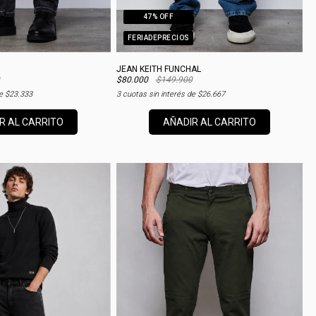
47
% OFF
FERIADEPRECIOS
JEAN KEITH FUNCHAL
$80.000
$149.900
de
$23.333
3
cuotas sin interés de
$26.667
R AL CARRITO
AÑADIR AL CARRITO