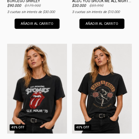
BORCEGO SHIRLEY
ACDC YOU SHOOK ME ALL NIGHT LONG WOMAN
$90.000
$179.900
$30.000
$59.990
3
cuotas sin interés de
$30.000
3
cuotas sin interés de
$10.000
AÑADIR AL CARRITO
AÑADIR AL CARRITO
40
% OFF
40
% OFF