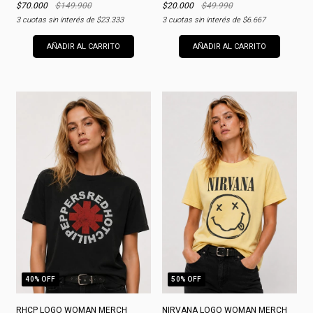
$70.000
$149.900
$20.000
$49.990
3
cuotas sin interés de
$23.333
3
cuotas sin interés de
$6.667
AÑADIR AL CARRITO
AÑADIR AL CARRITO
40
% OFF
50
% OFF
RHCP LOGO WOMAN MERCH
NIRVANA LOGO WOMAN MERCH