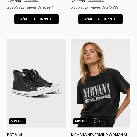
$20.000
$49.990
$40.000
$129.900
3
cuotas sin interés de
$6.667
3
cuotas sin interés de
$13.333
AÑADIR AL CARRITO
AÑADIR AL CARRITO
53
% OFF
60
% OFF
BOTA IAN
NIRVANA NEVERMIND WOMAN MERCH