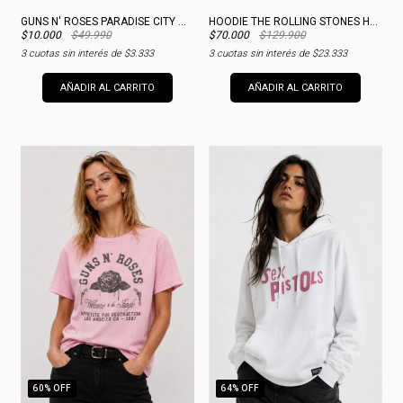
GUNS N' ROSES PARADISE CITY MERCH
HOODIE THE ROLLING STONES HOUSTON MERCH
$10.000
$49.990
$70.000
$129.900
3
cuotas sin interés de
$3.333
3
cuotas sin interés de
$23.333
AÑADIR AL CARRITO
AÑADIR AL CARRITO
60
% OFF
64
% OFF