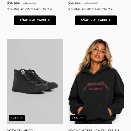
$30.000
$49.990
$30.000
$59.990
3
cuotas sin interés de
$10.000
3
cuotas sin interés de
$10.000
AÑADIR AL CARRITO
AÑADIR AL CARRITO
62
% OFF
54
% OFF
BOTA THUNDER
HOODIE METALLICA KILL EM ALL MERCH