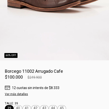
60
% OFF
Borcego 11002 Arrugado Cafe
$100.000
$249.900
12
cuotas sin interés
de
$8.333
Ver más detalles
TALLE:
39
39
40
41
42
43
44
45