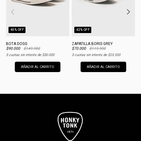
40
% OFF
42
% OFF
BOTA DOGG
ZAPATILLA BORIS GREY
$90.000
$149.900
$70.000
$119.900
$
3
cuotas sin interés de
$30.000
3
cuotas sin interés de
$23.333
1
AÑADIR AL CARRITO
AÑADIR AL CARRITO