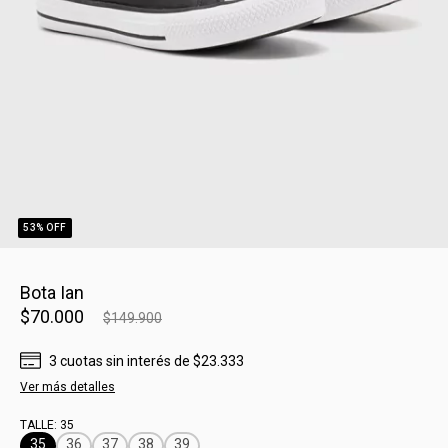
53
% OFF
Bota Ian
$70.000
$149.900
3
cuotas sin interés
de
$23.333
Ver más detalles
TALLE:
35
35
36
37
38
39