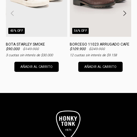
40
% OFF
56
% OFF
BOTA STARLEY SMOKE
BORCEGO 11023 ARRUGADO CAFE
B
$90.000
$149.900
$109.900
$249.900
$
3
cuotas sin interés de
$30.000
12
cuotas sin interés de
$9.158
1
AÑADIR AL CARRITO
AÑADIR AL CARRITO