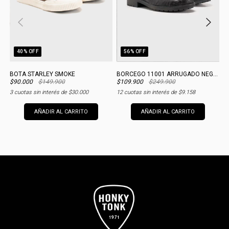
40
% OFF
56
% OFF
BOTA STARLEY SMOKE
BORCEGO 11001 ARRUGADO NEGRO
Z
$90.000
$149.900
$109.900
$249.900
$
3
cuotas sin interés de
$30.000
12
cuotas sin interés de
$9.158
3
AÑADIR AL CARRITO
AÑADIR AL CARRITO