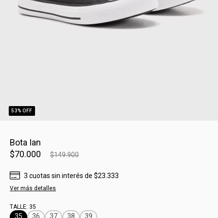
53
% OFF
Bota Ian
$70.000
$149.900
3
cuotas sin interés
de
$23.333
Ver más detalles
TALLE:
35
35
36
37
38
39