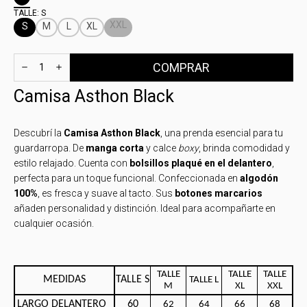
TALLE:
S
XXL
S
M
L
XL
Camisa Asthon Black
Descubrí la
Camisa Asthon Black
, una prenda esencial para tu
guardarropa. De
manga corta
y calce
boxy
, brinda comodidad y
estilo relajado. Cuenta con
bolsillos plaqué en el delantero
,
perfecta para un toque funcional. Confeccionada en
algodón
100%
, es fresca y suave al tacto. Sus
botones marcarios
añaden personalidad y distinción. Ideal para acompañarte en
cualquier ocasión.
TALLE
TALLE
TALLE
MEDIDAS
TALLE S
TALLE L
M
XL
XXL
LARGO DELANTERO
60
62
64
66
68