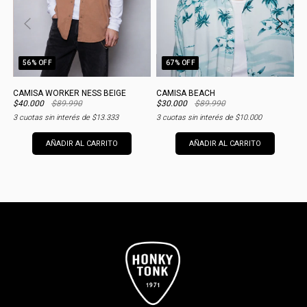
56
% OFF
67
% OFF
CAMISA WORKER NESS BEIGE
CAMISA BEACH
C
$40.000
$89.990
$30.000
$89.990
$
3
cuotas sin interés de
$13.333
3
cuotas sin interés de
$10.000
3
AÑADIR AL CARRITO
AÑADIR AL CARRITO