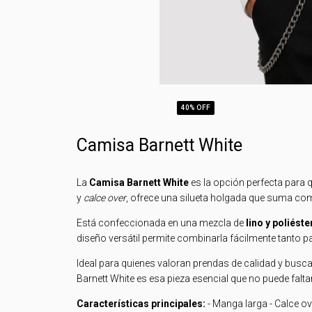
40
% OFF
Camisa Barnett White
La
Camisa Barnett White
es la opción perfecta para 
y
calce over
, ofrece una silueta holgada que suma como
Está confeccionada en una mezcla de
lino y poliéste
diseño versátil permite combinarla fácilmente tanto
Ideal para quienes valoran prendas de calidad y busc
Barnett White es esa pieza esencial que no puede falta
Características principales:
- Manga larga - Calce ove