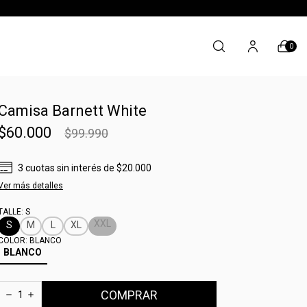
0
Camisa Barnett White
$60.000
$99.990
3
cuotas sin interés
de
$20.000
Ver más detalles
TALLE:
S
XXL
S
M
L
XL
COLOR:
BLANCO
BLANCO