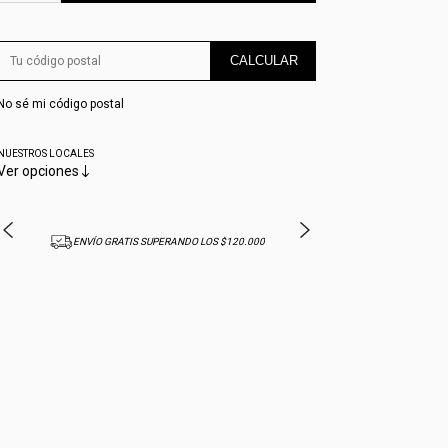
CALCULAR
No sé mi código postal
NUESTROS LOCALES
Ver opciones
ENVÍO GRATIS SUPERANDO LOS $120.000
10% OFF CON T