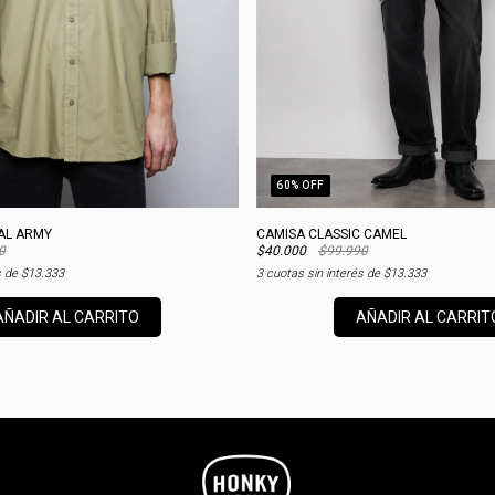
60
% OFF
AL ARMY
CAMISA CLASSIC CAMEL
0
$40.000
$99.990
s de
$13.333
3
cuotas sin interés de
$13.333
AÑADIR AL CARRITO
AÑADIR AL CARRIT