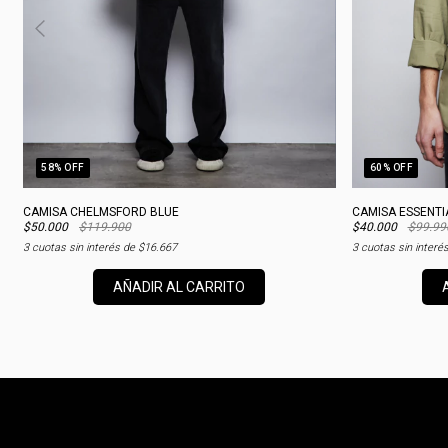
58
% OFF
60
% OFF
CAMISA CHELMSFORD BLUE
CAMISA ESSENTI
$50.000
$119.900
$40.000
$99.99
3
cuotas sin interés de
$16.667
3
cuotas sin interé
AÑADIR AL CARRITO