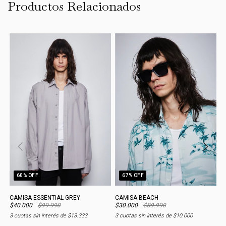
Productos Relacionados
60
% OFF
67
% OFF
CAMISA ESSENTIAL GREY
CAMISA BEACH
C
$40.000
$99.990
$30.000
$89.990
$
3
cuotas sin interés de
$13.333
3
cuotas sin interés de
$10.000
3