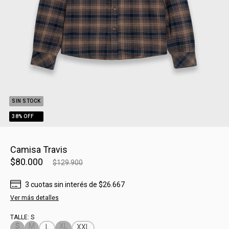
SIN STOCK
38
% OFF
Camisa Travis
$80.000
$129.900
3
cuotas sin interés
de
$26.667
Ver más detalles
TALLE:
S
S
M
XL
L
XXL