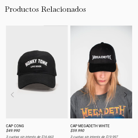
Productos Relacionados
CAP CONG
CAP MEGADETH WHITE
C
$49.990
$59.990
$
3
cuotas sin interés de
$16.663
3
cuotas sin interés de
$19.997
3