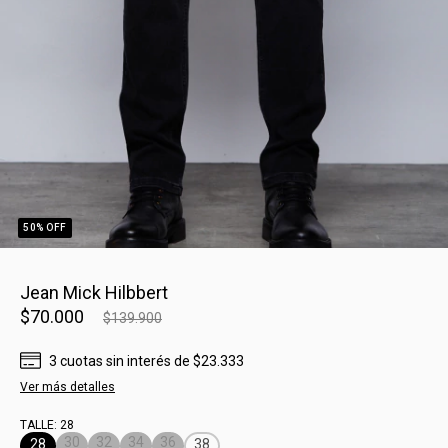
50
% OFF
Jean Mick Hilbbert
$70.000
$139.900
3
cuotas sin interés
de
$23.333
Ver más detalles
TALLE:
28
30
32
34
36
28
38