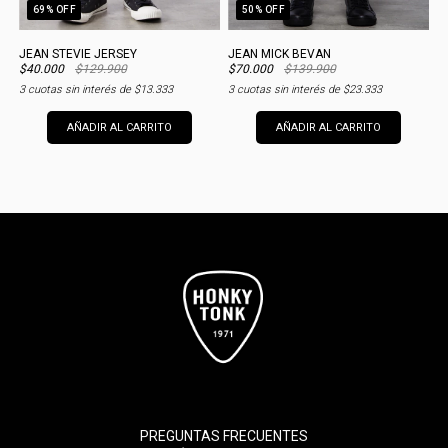
69
% OFF
50
% OFF
JEAN STEVIE JERSEY
JEAN MICK BEVAN
J
$40.000
$129.900
$70.000
$139.900
$
3
cuotas sin interés de
$13.333
3
cuotas sin interés de
$23.333
3
AÑADIR AL CARRITO
AÑADIR AL CARRITO
PREGUNTAS FRECUENTES