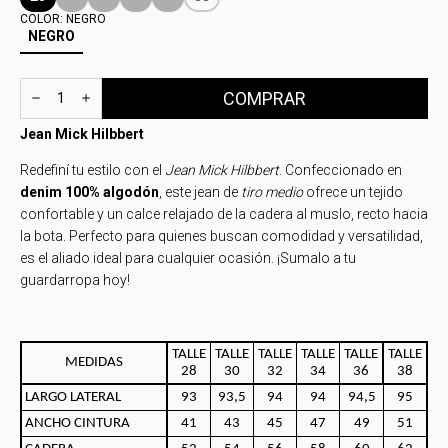
COLOR:
NEGRO
NEGRO
Jean Mick Hilbbert
Redefiní tu estilo con el
Jean Mick Hilbbert
. Confeccionado en
denim 100% algodón
, este jean de
tiro medio
ofrece un tejido
confortable y un calce relajado de la cadera al muslo, recto hacia
la bota. Perfecto para quienes buscan comodidad y versatilidad,
es el aliado ideal para cualquier ocasión. ¡Sumalo a tu
guardarropa hoy!
TALLE
TALLE
TALLE
TALLE
TALLE
TALLE
MEDIDAS
28
30
32
34
36
38
LARGO LATERAL
93
93,5
94
94
94,5
95
ANCHO CINTURA
41
43
45
47
49
51