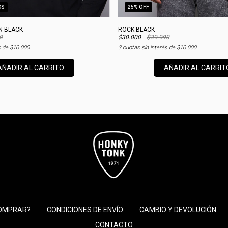
OS
25
% OFF
N BLACK
ROCK BLACK
0
$30.000
$39.990
s de
$10.000
3
cuotas sin interés de
$10.000
AÑADIR AL CARRITO
AÑADIR AL CARRIT
OMPRAR?
CONDICIONES DE ENVÍO
CAMBIO Y DEVOLUCIÓN
CONTACTO