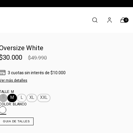
0
Oversize White
$30.000
$49.990
3
cuotas sin interés
de
$10.000
Ver más detalles
TALLE:
M
S
M
L
XL
XXL
COLOR:
BLANCO
GUIA DE TALLES