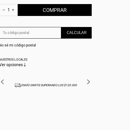
CALCULAR
No sé mi código postal
NUESTROS LOCALES
Ver opciones
ENVÍO GRATIS SUPERANDO LOS $120.000
10% OFF CON T