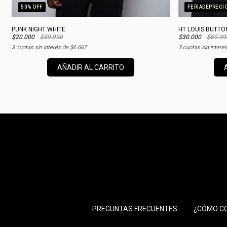
50
% OFF
FERIADEPRECI
PUNK NIGHT WHITE
HT LOUIS BUTTO
$20.000
$39.990
$30.000
$69.99
3
cuotas sin interés de
$6.667
3
cuotas sin interé
AÑADIR AL CARRITO
PREGUNTAS FRECUENTES
¿CÓMO C