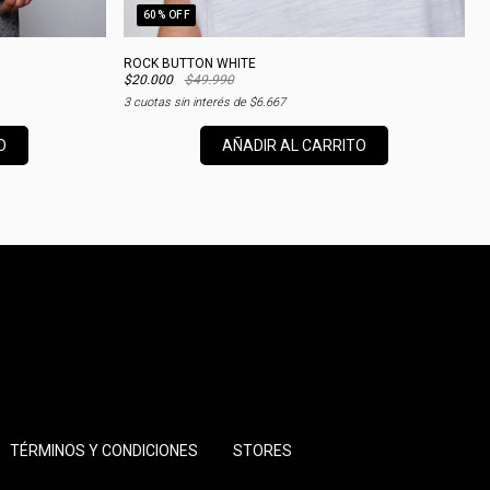
60
% OFF
ROCK BUTTON WHITE
O
$20.000
$49.990
$
3
cuotas sin interés de
$6.667
3
O
AÑADIR AL CARRITO
TÉRMINOS Y CONDICIONES
STORES