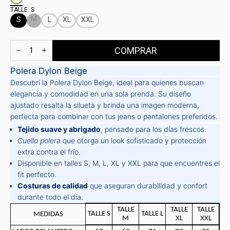
TALLE:
S
M
S
L
XL
XXL
Polera Dylon Beige
Descubrí la Polera Dylon Beige, ideal para quienes buscan
elegancia y comodidad en una sola prenda. Su diseño
ajustado resalta la silueta y brinda una imagen moderna,
perfecta para combinar con tus jeans o pantalones preferidos.
Tejido suave y abrigado
, pensado para los días frescos.
Cuello polera
que otorga un look sofisticado y protección
extra contra el frío.
Disponible en talles S, M, L, XL y XXL para que encuentres el
fit perfecto.
Costuras de calidad
que aseguran durabilidad y confort
durante todo el día.
TALLE
TALLE
TALLE
TALLE S
TALLE L
MEDIDAS
M
XL
XXL