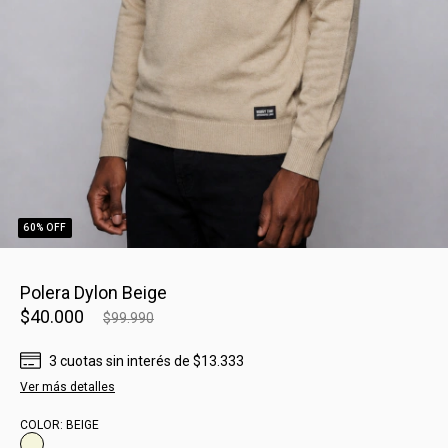
60
% OFF
Polera Dylon Beige
$40.000
$99.990
3
cuotas sin interés
de
$13.333
Ver más detalles
COLOR:
BEIGE