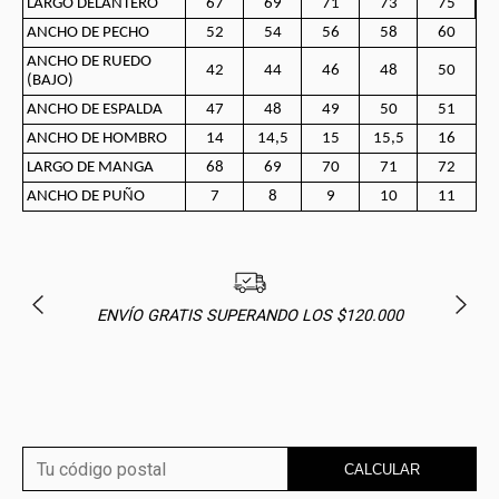
LARGO DELANTERO
67
69
71
73
75
ANCHO DE PECHO
52
54
56
58
60
ANCHO DE RUEDO
42
44
46
48
50
(BAJO)
ANCHO DE ESPALDA
47
48
49
50
51
ANCHO DE HOMBRO
14
14,5
15
15,5
16
LARGO DE MANGA
68
69
70
71
72
ANCHO DE PUÑO
7
8
9
10
11
ENVÍO GRATIS SUPERANDO LOS $120.000
CALCULAR