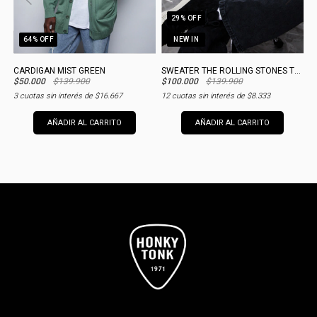
29
% OFF
64
% OFF
NEW IN
CARDIGAN MIST GREEN
SWEATER THE ROLLING STONES TONGUE
S
$50.000
$139.900
$100.000
$139.900
$
3
cuotas sin interés de
$16.667
12
cuotas sin interés de
$8.333
3
AÑADIR AL CARRITO
AÑADIR AL CARRITO