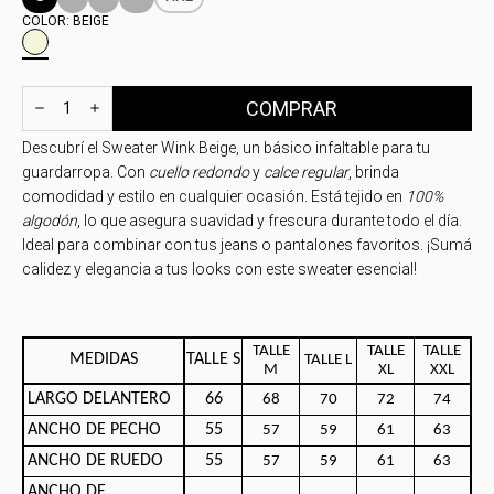
COLOR:
BEIGE
Descubrí el Sweater Wink Beige, un básico infaltable para tu
guardarropa. Con
cuello redondo
y
calce regular
, brinda
comodidad y estilo en cualquier ocasión. Está tejido en
100%
algodón
, lo que asegura suavidad y frescura durante todo el día.
Ideal para combinar con tus jeans o pantalones favoritos. ¡Sumá
calidez y elegancia a tus looks con este sweater esencial!
TALLE
TALLE
TALLE
MEDIDAS
TALLE S
TALLE L
M
XL
XXL
LARGO DELANTERO
66
68
70
72
74
ANCHO DE PECHO
55
57
59
61
63
ANCHO DE RUEDO
55
57
59
61
63
ANCHO DE