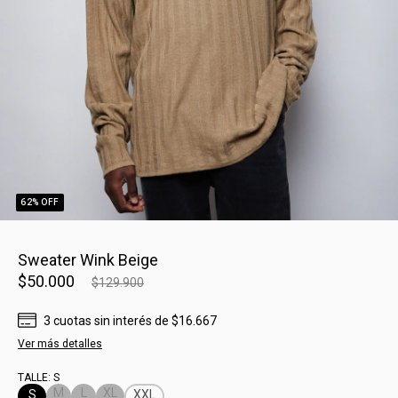
62
% OFF
Sweater Wink Beige
$50.000
$129.900
3
cuotas sin interés
de
$16.667
Ver más detalles
TALLE:
S
M
L
XL
S
XXL