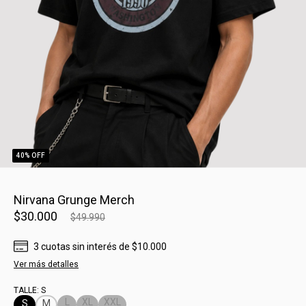
40
% OFF
Nirvana Grunge Merch
$30.000
$49.990
3
cuotas sin interés
de
$10.000
Ver más detalles
TALLE:
S
L
XL
XXL
S
M