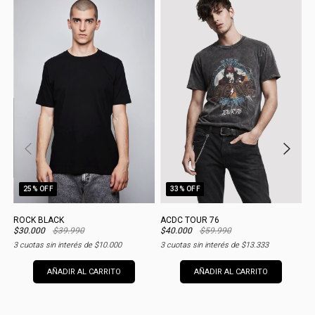
25
% OFF
33
% OFF
ROCK BLACK
ACDC TOUR 76
O
$30.000
$39.990
$40.000
$59.990
$
3
cuotas sin interés de
$10.000
3
cuotas sin interés de
$13.333
3
AÑADIR AL CARRITO
AÑADIR AL CARRITO