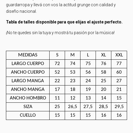
guardarropa y llevá con vos la actitud grunge con calidad y
diseño nacional.
Tabla de talles disponible para que elijas el ajuste perfecto.
¡No te quedes sin la tuya y mostrá tu pasión por la música!
MEDIDAS
S
M
L
XL
XXL
LARGO CUERPO
72
74
75
76
77
ANCHO CUERPO
52
53
56
58
60
LARGO MANGA
22
23
24
25
27
ANCHO MANGA
17
18
19
20
21
ANCHO HOMBRO
11
12
13
14
15
SIZA
25
26,5
27,5
28,5
29,5
CUELLO
15
15
15
16
16